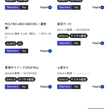
Read more
Buy
Read more
Buy
Playlist
Playlist
MOLTING AND DANCING（通常
盲目だった
盤）
2024.11.15 配信 ／ 5021732525758
2025.01.29 発売 ￥3,300（税込） ／ WPCL-136
SINGLE
デジタル配信
27
Read more
Buy
ALBUM
CD
Playlist
Read more
Buy
Playlist
夏夜のマジック(2024 Mix)
心変わり
2024.08.30 配信 ／ 5021732474926
2024.04.10 配信 ／ -_------------
SINGLE
デジタル配信
SINGLE
デジタル配信
Read more
Buy
Read more
Buy
Playlist
Playlist