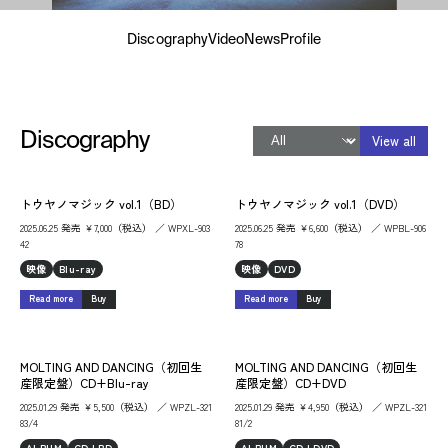
Discography
Video
News
Profile
Discography
View all
トウヤノマジック vol.1（BD）
トウヤノマジック vol.1（DVD）
2025.06.25 発売 ￥7,000（税込） ／ WPXL-903
2025.06.25 発売 ￥6,600（税込） ／ WPBL-906
42
78
映像
Blu-ray
映像
DVD
Read more
Buy
Read more
Buy
MOLTING AND DANCING（初回生
MOLTING AND DANCING（初回生
産限定盤）CD+Blu-ray
産限定盤）CD+DVD
2025.01.29 発売 ￥5,500（税込） ／ WPZL-321
2025.01.29 発売 ￥4,950（税込） ／ WPZL-321
83/4
81/2
ALBUM
CD+BD
ALBUM
CD+DVD