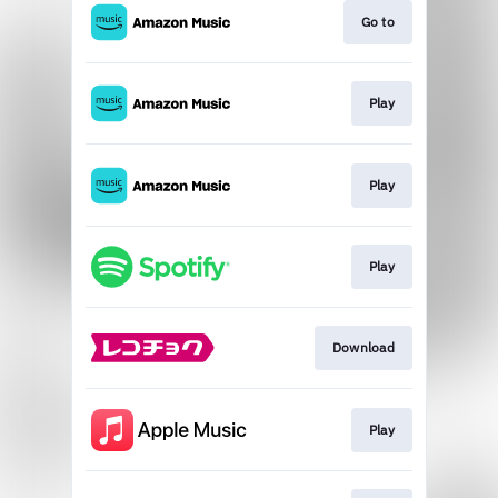
Go to
Play
Play
Play
Download
Play